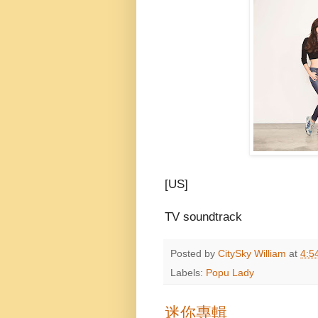
[US]
TV soundtrack
Posted by
CitySky William
at
4:5
Labels:
Popu Lady
迷你專輯