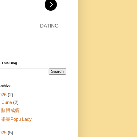
DATING
 This Blog
rchive
026
(2)
▼
June
(2)
賭博成癮
樂團Popu Lady
025
(5)