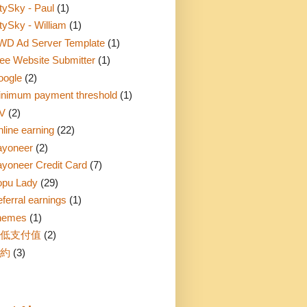
tySky - Paul
(1)
tySky - William
(1)
WD Ad Server Template
(1)
ee Website Submitter
(1)
oogle
(2)
nimum payment threshold
(1)
V
(2)
line earning
(22)
ayoneer
(2)
yoneer Credit Card
(7)
opu Lady
(29)
ferral earnings
(1)
hemes
(1)
低支付值
(2)
約
(3)