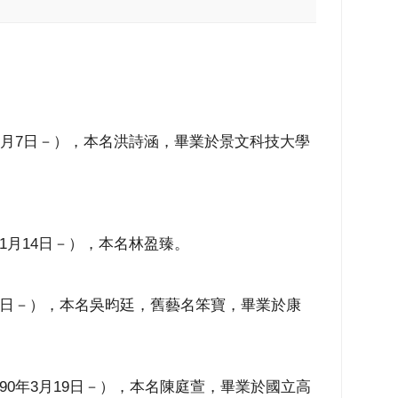
988年1月7日－），本名洪詩涵，畢業於景文科技大學
9年11月14日－），本名林盈臻。
年1月7日－），本名吳昀廷，舊藝名笨寶，畢業於康
en，1990年3月19日－），本名陳庭萱，畢業於國立高