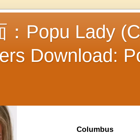
opu Lady (Ci
ers Download: P
Columbus