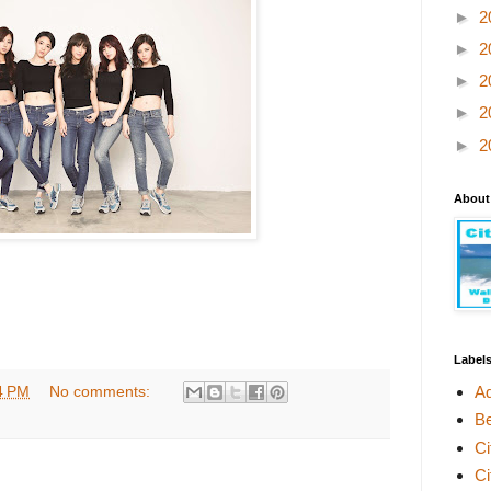
►
2
►
2
►
2
►
2
►
2
About
Label
A
4 PM
No comments:
Be
Ci
Ci