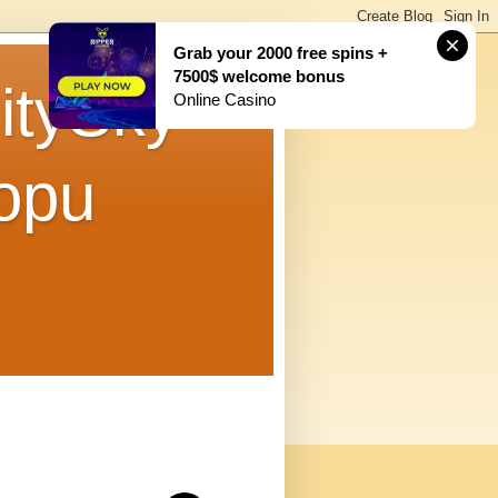
Grab your 2000 free spins +
7500$ welcome bonus
tySky
Online Casino
opu