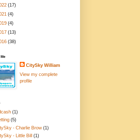
022
(17)
021
(4)
019
(4)
017
(13)
016
(38)
 Me
CitySky William
View my complete
profile
s
dcash
(1)
tting
(5)
tySky - Charlie Brow
(1)
tySky - Little Bill
(1)