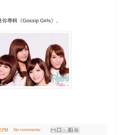
輯《Gossip Girls》。
0 PM
No comments: