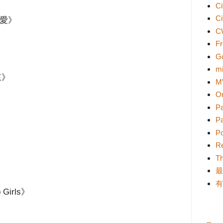
Ci
Ci
愛》
C
Fr
G
mi
來》
M
On
P
Pa
P
》
Re
T
最
有
Girls》