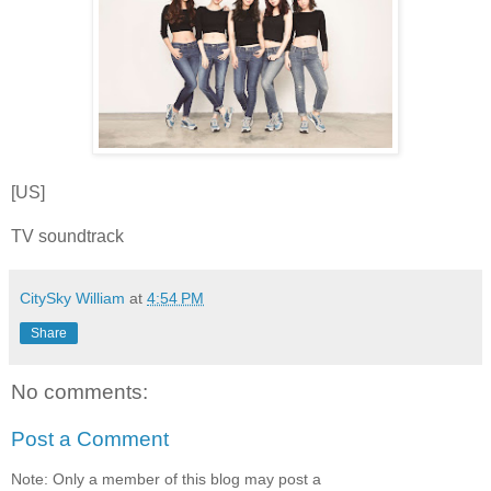
[US]
TV soundtrack
CitySky William
at
4:54 PM
Share
No comments:
Post a Comment
Note: Only a member of this blog may post a